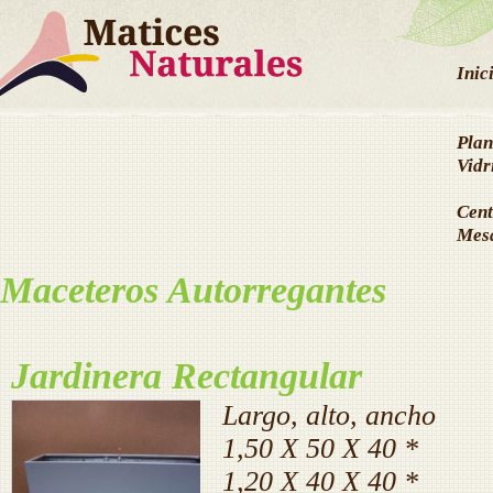
Inic
Plan
Vidr
Cent
Mes
Maceteros Autorregantes
Jardinera Rectangular
Largo, alto, ancho
1,50 X 50 X 40 *
1,20 X 40 X 40 *