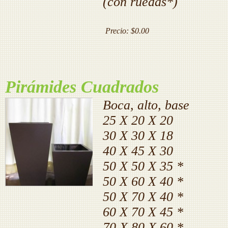
(con ruedas*)
Precio:
$0.00
Pirámides Cuadrados
Boca, alto, base
25 X 20 X 20
30 X 30 X 18
40 X 45 X 30
50 X 50 X 35 *
50 X 60 X 40 *
50 X 70 X 40 *
60 X 70 X 45 *
70 X 80 X 60 *